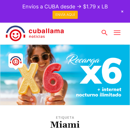
Envíos a CUBA desde → $1.79 x LB
+
ENVÍA AQUÍ
ETIQUETA
Miami