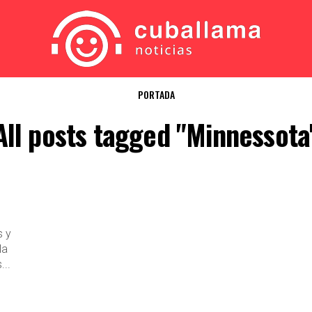
PORTADA
All posts tagged "Minnessota
s y
la
...