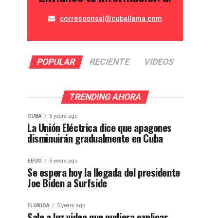
corresponsal@cuballama.com
POPULAR
RECIENTE
VIDEOS
TRENDING AHORA
CUBA
5 years ago
La Unión Eléctrica dice que apagones
disminuirán gradualmente en Cuba
EEUU
5 years ago
Se espera hoy la llegada del presidente
Joe Biden a Surfside
FLORIDA
5 years ago
Sale a luz video que pudiera explicar