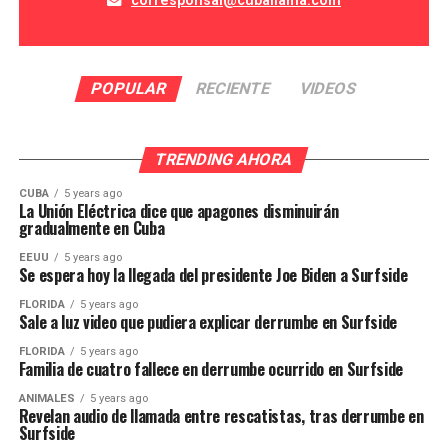
corresponsal@cuballama.com
POPULAR
RECIENTE
VIDEOS
TRENDING AHORA
CUBA
5 years ago
La Unión Eléctrica dice que apagones disminuirán
gradualmente en Cuba
EEUU
5 years ago
Se espera hoy la llegada del presidente Joe Biden a Surfside
FLORIDA
5 years ago
Sale a luz video que pudiera explicar derrumbe en Surfside
FLORIDA
5 years ago
Familia de cuatro fallece en derrumbe ocurrido en Surfside
ANIMALES
5 years ago
Revelan audio de llamada entre rescatistas, tras derrumbe en
Surfside