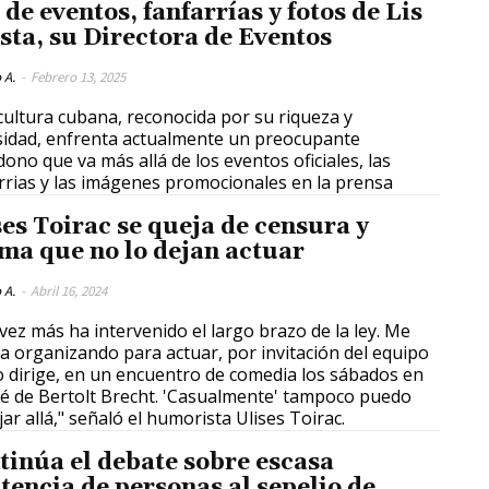
 de eventos, fanfarrías y fotos de Lis
sta, su Directora de Eventos
 A.
-
Febrero 13, 2025
a cultura cubana, reconocida por su riqueza y
sidad, enfrenta actualmente un preocupante
ono que va más allá de los eventos oficiales, las
rrias y las imágenes promocionales en la prensa
ses Toirac se queja de censura y
rma que no lo dejan actuar
 A.
-
Abril 16, 2024
vez más ha intervenido el largo brazo de la ley. Me
a organizando para actuar, por invitación del equipo
o dirige, en un encuentro de comedia los sábados en
fé de Bertolt Brecht. 'Casualmente' tampoco puedo
jar allá," señaló el humorista Ulises Toirac.
tinúa el debate sobre escasa
stencia de personas al sepelio de