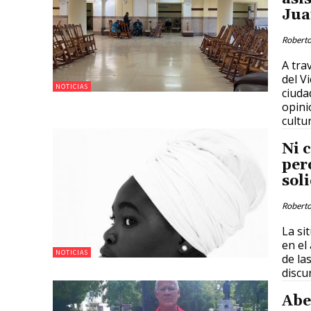
Jua
Roberto
A tra
del V
NOTICIAS
ciuda
opini
cultu
Ni 
per
sol
Roberto
La si
en el
NOTICIAS
de la
discu
Abe