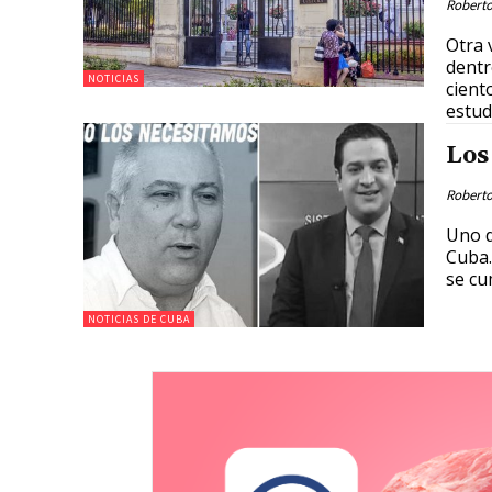
Roberto
Otra 
dentr
NOTICIAS
ciento
estud
Los
Roberto
Uno d
Cuba. E
se cu
NOTICIAS DE CUBA