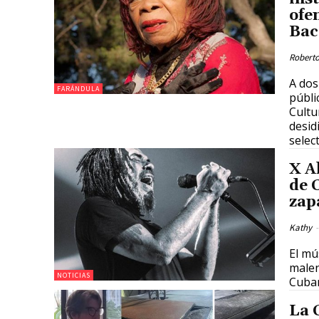
ofe
Bac
Roberto
A dos
FARÁNDULA
públi
Cultur
desid
selec
X A
de 
zap
Kathy
-
El mú
malen
NOTICIAS
Cuba
La 