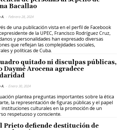
na Bacallao
 A.
-
Febrero 28, 2024
vés de una publicación vista en el perfil de Facebook
icepresidente de la UPEC, Francisco Rodríguez Cruz,
danos y personalidades han expresado diversas
ones que reflejan las complejidades sociales,
rales y políticas de Cuba.
cuadro quitado ni disculpas públicas,
o Daymé Arocena agradece
idaridad
 A.
-
Enero 30, 2024
tuación plantea preguntas importantes sobre la ética
 arte, la representación de figuras públicas y el papel
s instituciones culturales en la promoción de un
rso respetuoso y consciente.
l Prieto defiende destitución de