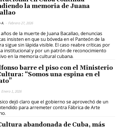
ndiendo la memoria de Juana
allao
 A.
-
Febrero 27, 2026
 años de la muerte de Juana Bacallao, denuncias
cas insisten en que su bóveda en el Panteón de la
a sigue sin lápida visible. El caso reabre críticas por
ia institucional y por un patrón de reconocimiento
tivo en la memoria cultural cubana.
lfonso barre el piso con el Ministerio
Cultura: “Somos una espina en el
ato”
Enero 1, 2026
sico dejó claro que el gobierno se aprovechó de un
tendido para arremeter contra Fábrica de Arte
no.
Cultura abandonada de Cuba, más