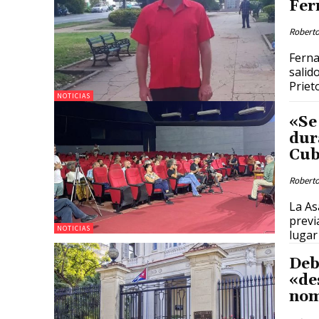
Fer
Roberto
Ferna
salid
Prieto
NOTICIAS
«Se
dur
Cub
Roberto
La As
previ
NOTICIAS
lugar
Deb
«de
nom