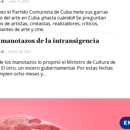
 A.
-
Julio 17, 2023
vez el Partido Comunista de Cuba mete sus garras
o del arte en Cuba. ¡¡Hasta cuándo!! Se preguntan
s de artistas, cineastas, realizadores, críticos,
iantes de arte y cine.
 manotazos de la intransigencia
 A.
-
Enero 28, 2022
e los manotazos lo propinó el Ministro de Cultura de
l otro, un vocero gubernamental. Por estas fechas
mplen ocho meses y...