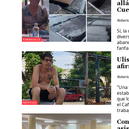
allá
Cue
Roberto
Sí, l
diver
FARÁNDULA
aband
fanfa
Uli
afi
Roberto
"Una 
estab
que l
NOTICIAS
el Ca
traba
Con
asi