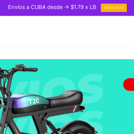
Envíos a CUBA desde → $1.79 x LB
ENVÍA AQUÍ