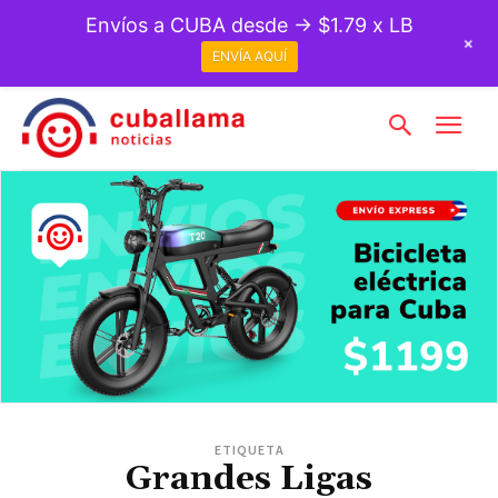
Envíos a CUBA desde → $1.79 x LB
+
ENVÍA AQUÍ
ETIQUETA
Grandes Ligas