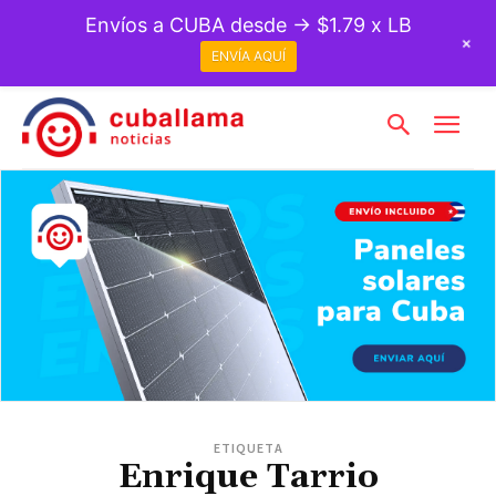
Envíos a CUBA desde → $1.79 x LB
+
ENVÍA AQUÍ
ETIQUETA
Enrique Tarrio