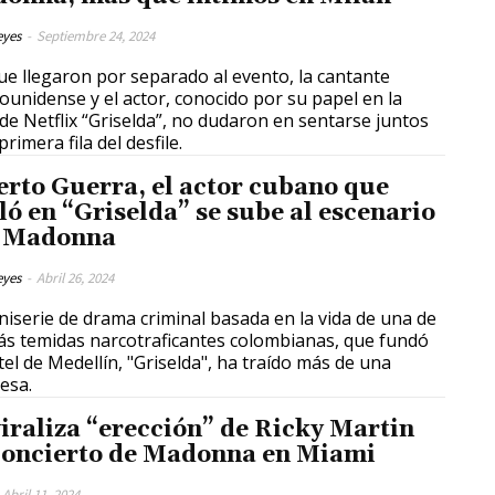
eyes
-
Septiembre 24, 2024
e llegaron por separado al evento, la cantante
ounidense y el actor, conocido por su papel en la
 de Netflix “Griselda”, no dudaron en sentarse juntos
primera fila del desfile.
erto Guerra, el actor cubano que
lló en “Griselda” se sube al escenario
 Madonna
eyes
-
Abril 26, 2024
niserie de drama criminal basada en la vida de una de
ás temidas narcotraficantes colombianas, que fundó
rtel de Medellín, "Griselda", ha traído más de una
esa.
viraliza “erección” de Ricky Martin
concierto de Madonna en Miami
Abril 11, 2024