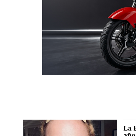
La 
año