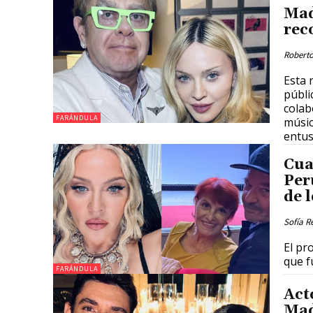
Mad
rec
Roberto
Esta 
públi
colab
FARÁNDULA
músic
entus
Cua
Per
de 
Sofía R
El pr
que f
FARÁNDULA
Act
Mad