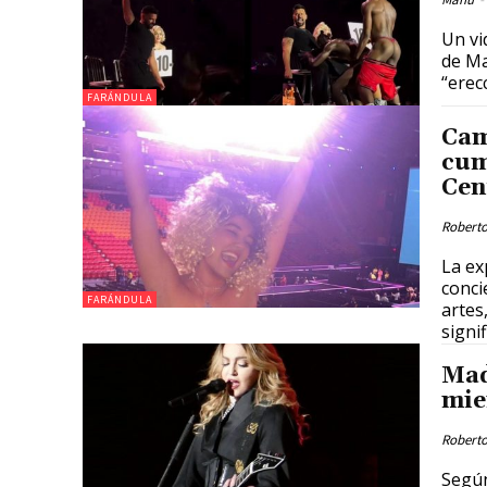
Un vi
de Ma
“erec
FARÁNDULA
Cam
cum
Cen
Roberto
La ex
conci
FARÁNDULA
artes
signi
Mad
mie
Roberto
Según