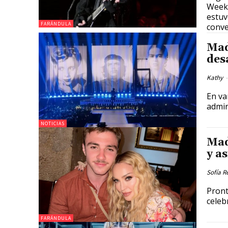
Weekl
estuv
FARÁNDULA
conve
Mad
des
Kathy
-
En va
admir
NOTICIAS
Mad
y as
Sofía R
Pront
celeb
FARÁNDULA