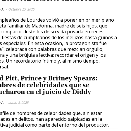
 A.
-
Octubre 15, 2025
mpleaños de Lourdes volvió a poner en primer plano
ceta familiar de Madonna, madre de seis hijos, que
 compartir destellos de su vida privada en redes:
 fiestas de cumpleaños de los mellizos hasta guiños a
s especiales. En esta ocasión, la protagonista fue
ta”, celebrada con palabras que mezclan orgullo,
ra y una brújula afectiva: recordar el origen y los
s. Un recordatorio íntimo y, al mismo tiempo,
rsal.
d Pitt, Prince y Britney Spears:
bres de celebridades que se
ucharon en el juicio de Diddy
 A.
-
Junio 8, 2025
sfile de nombres de celebridades que, sin estar
cadas en delitos, han aparecido salpicadas en la
tiva judicial como parte del entorno del productor.