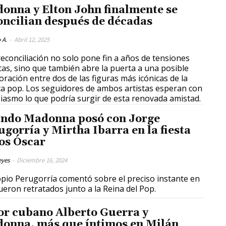
onna y Elton John finalmente se
oncilian después de décadas
 A.
-
Abril 12, 2025
reconciliación no solo pone fin a años de tensiones
cas, sino que también abre la puerta a una posible
oración entre dos de las figuras más icónicas de la
a pop. Los seguidores de ambos artistas esperan con
iasmo lo que podría surgir de esta renovada amistad.
ndo Madonna posó con Jorge
ugorría y Mirtha Ibarra en la fiesta
los Óscar
eyes
-
Diciembre 16, 2024
opio Perugorría comentó sobre el preciso instante en
ueron retratados junto a la Reina del Pop.
or cubano Alberto Guerra y
onna, más que íntimos en Milán