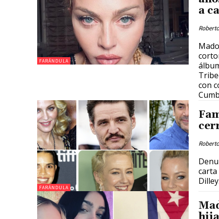
a c
Roberto
Madon
corto
FARÁNDULA
álbum
Tribe
con c
Cumbe
Fam
cer
Roberto
Denun
carta
Dilley
FARÁNDULA
Mad
hija