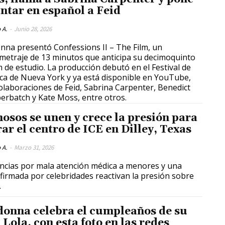
antar en español a Feid
 A.
-
Junio 28, 2026
na presentó Confessions II – The Film, un
metraje de 13 minutos que anticipa su decimoquinto
 de estudio. La producción debutó en el Festival de
ca de Nueva York y ya está disponible en YouTube,
olaboraciones de Feid, Sabrina Carpenter, Benedict
rbatch y Kate Moss, entre otros.
osos se unen y crece la presión para
rar el centro de ICE en Dilley, Texas
 A.
-
Marzo 31, 2026
cias por mala atención médica a menores y una
 firmada por celebridades reactivan la presión sobre
.
onna celebra el cumpleaños de su
 Lola, con esta foto en las redes