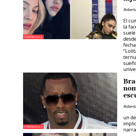
Roberto
El cu
la fa
suele
FARÁNDULA
desde
fecha
“Loli
ternu
sueño
unive
Bra
nom
esc
Roberto
un de
impli
FARÁNDULA
narra