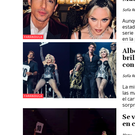
Sofía R
Aunqu
estad
serie
FARÁNDULA
en la 
Alb
bri
con
Sofía R
La mi
las m
FARÁNDULA
el ca
sorpr
Se 
en 
Manu
-