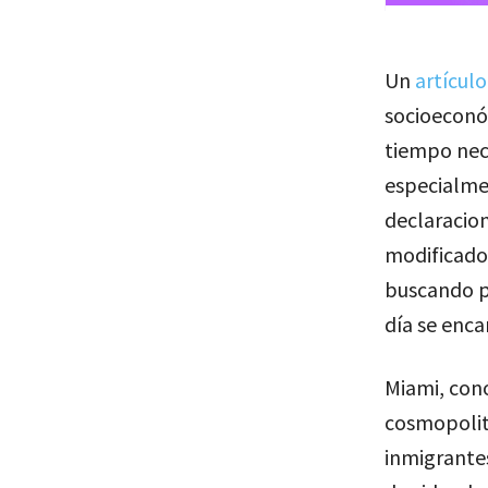
Un
artículo
socioeconóm
tiempo nec
especialmen
declaracion
modificado 
buscando p
día se enca
Miami, cono
cosmopolit
inmigrantes