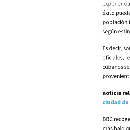
experiencia
éxito puede
población t
según estim
Es decir, s
oficiales, 
cubanos se 
provenient
noticia re
ciudad de
BBC recoge
más bajo qu