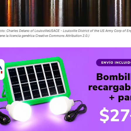
to: Charles Delano of LouisvilleUSACE - Louisville District of the US Army Corp of En
ne la licencia genérica Creative Commons Attribution 2.0.)