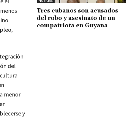
e el
NOTICIAS
e menos
Tres cubanos son acusados
del robo y asesinato de un
tino
compatriota en Guyana
pleo,
ntegración
ión del
cultura
en
la menor
 en
ablecerse y