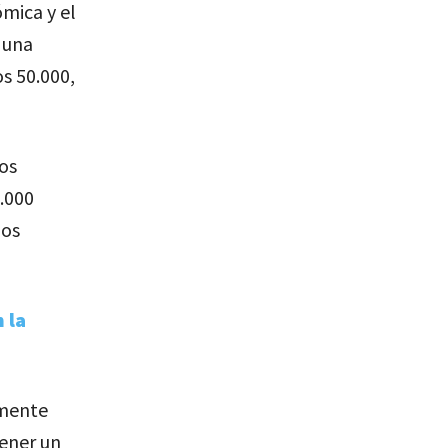
mica y el
 una
s 50.000,
os
5.000
hos
 la
lmente
tener un