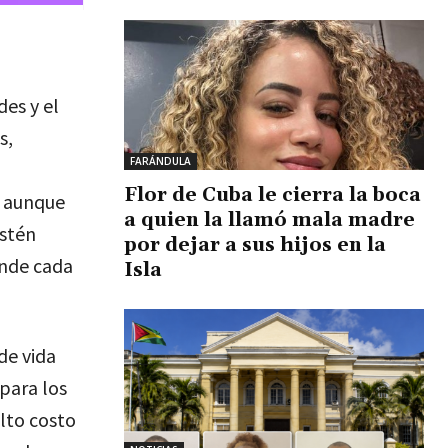
es y el
s,
FARÁNDULA
Flor de Cuba le cierra la boca
– aunque
a quien la llamó mala madre
estén
por dejar a sus hijos en la
onde cada
Isla
de vida
para los
lto costo