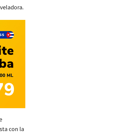
eveladora.
e
ta con la