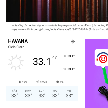
Louisville, de noche. algunos hasta le hayan parecido con Miami (de noche) Fo
https://www.flickr.com/photos/louisvilleusace/51387108024/ (Este archivo tie
HAVANA
Cielo Claro
°
33.1
°
C
33.1
°
33.1
59%
6m/s
4%
SÁB
DOM
LUN
MAR
MIÉ
33
°
33
°
33
°
33
°
33
°