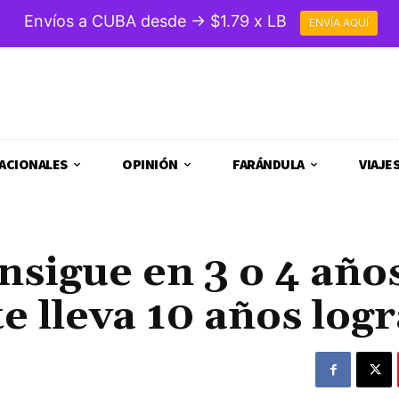
Envíos a CUBA desde → $1.79 x LB
ENVÍA AQUÍ
ACIONALES
OPINIÓN
FARÁNDULA
VIAJE
nsigue en 3 o 4 año
e lleva 10 años log