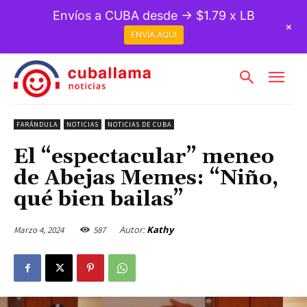
Envíos a CUBA desde → $1.79 x LB
+
ENVÍA AQUÍ
FARÁNDULA
NOTICIAS
NOTICIAS DE CUBA
El “espectacular” meneo
de Abejas Memes: “Niño,
qué bien bailas”
Autor:
Kathy
Marzo 4, 2024
587