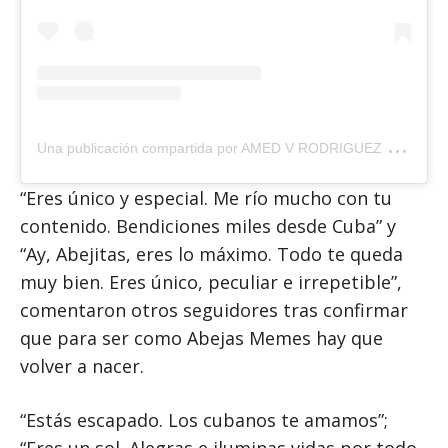
U
na publicación compartida por AMED V RODRIGUEZ RUIZ (@abejasmemesoficial)
“Eres único y especial. Me río mucho con tu
contenido. Bendiciones miles desde Cuba” y
“Ay, Abejitas, eres lo máximo. Todo te queda
muy bien. Eres único, peculiar e irrepetible”,
comentaron otros seguidores tras confirmar
que para ser como Abejas Memes hay que
volver a nacer.
“Estás escapado. Los cubanos te amamos”;