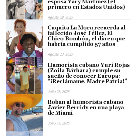
esposa Yary Martínez (el
primero en Estados Unidos)
Agosto 20, 2025
Cuquita La Mora recuerda al
fallecido José Téllez, El
Chico Bombón, el día en que
habría cumplido 57 años
Agosto 13, 2025
Humorista cubano Yuri Rojas
(Zoila Bárbara) cumple su
sueño de conocer Europa:
“¡Reclámame, Madre Patria!”
Julio 28, 2025
Roban al humorista cubano
Javier Berridy en una playa
de Miami
Julio 14, 2025