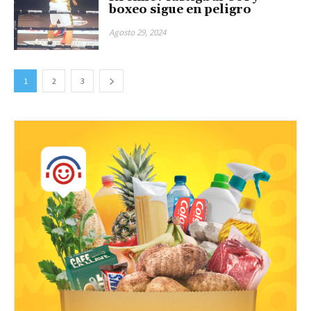
boxeo sigue en peligro
Agosto 29, 2024
1
2
3