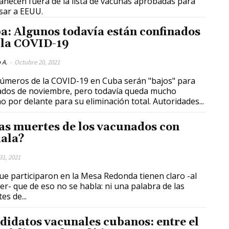
necen fuera de la lista de vacunas aprobadas para
sar a EEUU.
a: Algunos todavía están confinados
 la COVID-19
 A.
-
Octubre 20, 2021
úmeros de la COVID-19 en Cuba serán "bajos" para
dos de noviembre, pero todavía queda mucho
camino por delante para su eliminación total. Autoridades...
las muertes de los vacunados con
ala?
31, 2021
ue participaron en la Mesa Redonda tienen claro -al
er- que de eso no se habla: ni una palabra de las
es de...
didatos vacunales cubanos: entre el