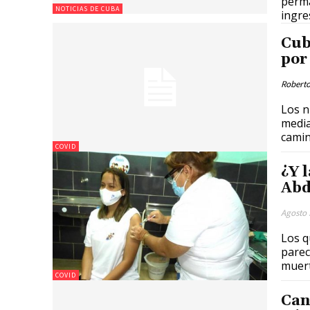
perma
NOTICIAS DE CUBA
ingre
Cub
por
Roberto
Los n
media
COVID
¿Y 
Abd
Agosto 
Los q
parec
muert
COVID
Can