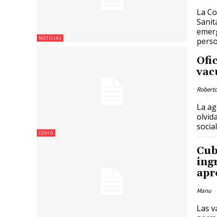
La Co
Sanit
emerg
NOTICIAS
perso
Ofi
vac
Roberto
La ag
olvid
social
COVID
Cub
ing
apr
Manu
-
Las v