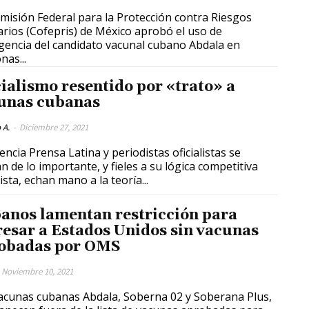
misión Federal para la Protección contra Riesgos
arios (Cofepris) de México aprobó el uso de
encia del candidato vacunal cubano Abdala en
nas...
cialismo resentido por «trato» a
unas cubanas
 A.
-
Diciembre 27, 2021
encia Prensa Latina y periodistas oficialistas se
an de lo importante, y fieles a su lógica competitiva
ista, echan mano a la teoría...
anos lamentan restricción para
resar a Estados Unidos sin vacunas
obadas por OMS
Noviembre 10, 2021
acunas cubanas Abdala, Soberna 02 y Soberana Plus,