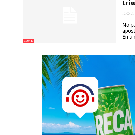
triu
Julio 6,
No po
apost
En un
COVID