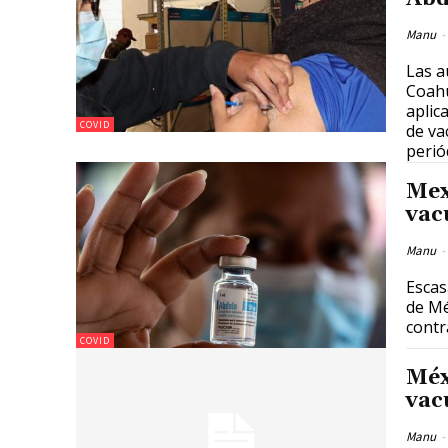
Manu
-
Las a
Coahu
aplic
COVID
de va
perió
Mex
vac
Manu
-
Escas
de Mé
contr
COVID
Méx
vac
Manu
-