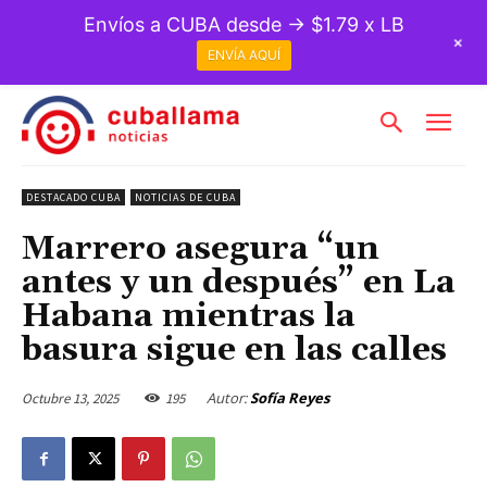
Envíos a CUBA desde → $1.79 x LB
+
ENVÍA AQUÍ
DESTACADO CUBA
NOTICIAS DE CUBA
Marrero asegura “un
antes y un después” en La
Habana mientras la
basura sigue en las calles
Autor:
Sofía Reyes
Octubre 13, 2025
195