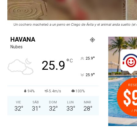
Un cochero macheteó a un perro en Ciego de Ávila y el animal anda suelto (el
HAVANA
Nubes
°
25.9
°
C
25.9
°
25.9
94%
5.4m/s
100%
VIE
SÁB
DOM
LUN
MAR
32
°
31
°
32
°
33
°
28
°