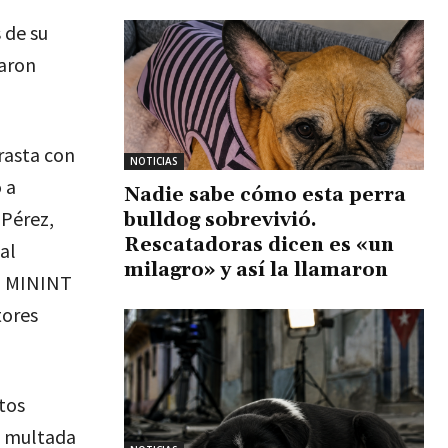
 de su
iaron
rasta con
NOTICIAS
 a
Nadie sabe cómo esta perra
 Pérez,
bulldog sobrevivió.
Rescatadoras dicen es «un
al
milagro» y así la llamaron
el MININT
tores
tos
ue multada