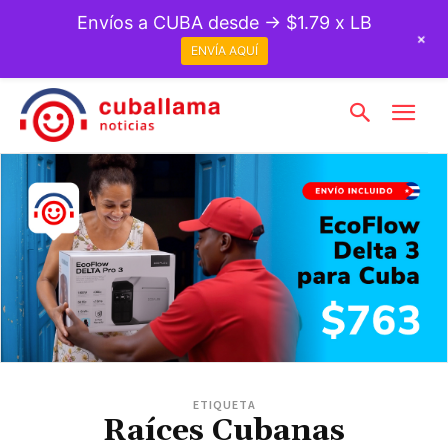
Envíos a CUBA desde → $1.79 x LB
+
ENVÍA AQUÍ
ETIQUETA
Raíces Cubanas