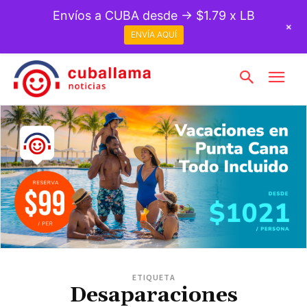
Envíos a CUBA desde → $1.79 x LB
+
ENVÍA AQUÍ
ETIQUETA
Desaparaciones