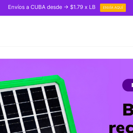
Envíos a CUBA desde → $1.79 x LB
ENVÍA AQUÍ