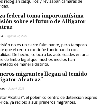
os recogían casquillos y revisaban cámaras de
idad.
za federal toma importantísima
isión sobre el futuro de Alligator
atraz
 A.
-
Agosto 22, 2025
cisión no es un cierre fulminante, pero tampoco
te que el centro continúe funcionando con
lidad. De hecho, coloca a las autoridades en una
ie de limbo legal que muchos medios han
pretado de manera distinta.
meros migrantes llegan al temido
ligator Alcatraz”
eyes
-
Julio 4, 2025
gator Alcatraz”, el polémico centro de detención exprés
orida, ya recibió a sus primeros migrantes.