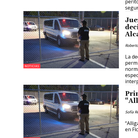
perit
segur
Jue
dec
Alc
Roberto
La de
permi
NOTICIAS
norma
espec
inter
Pri
“Al
Sofía R
“Alli
en Fl