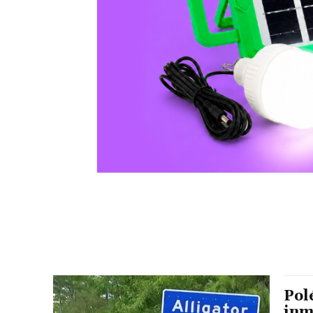
Pol
inm