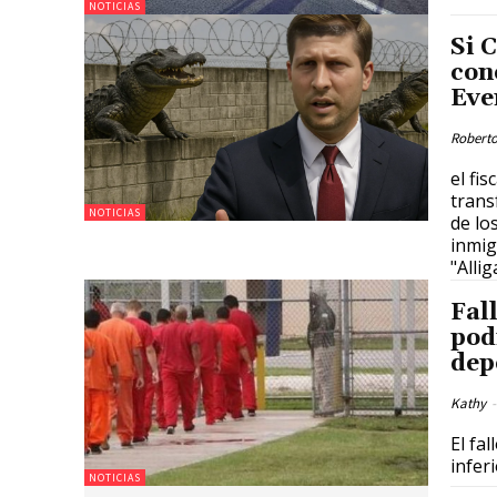
NOTICIAS
Si 
con
Eve
Roberto
el fi
trans
NOTICIAS
de lo
inmig
"Allig
Fal
pod
dep
Kathy
-
El fa
infer
NOTICIAS