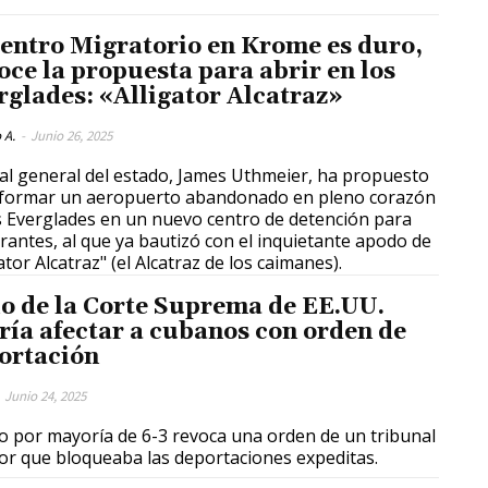
Centro Migratorio en Krome es duro,
oce la propuesta para abrir en los
rglades: «Alligator Alcatraz»
 A.
-
Junio 26, 2025
scal general del estado, James Uthmeier, ha propuesto
formar un aeropuerto abandonado en pleno corazón
s Everglades en un nuevo centro de detención para
rantes, al que ya bautizó con el inquietante apodo de
ator Alcatraz" (el Alcatraz de los caimanes).
lo de la Corte Suprema de EE.UU.
ría afectar a cubanos con orden de
ortación
Junio 24, 2025
llo por mayoría de 6-3 revoca una orden de un tribunal
ior que bloqueaba las deportaciones expeditas.