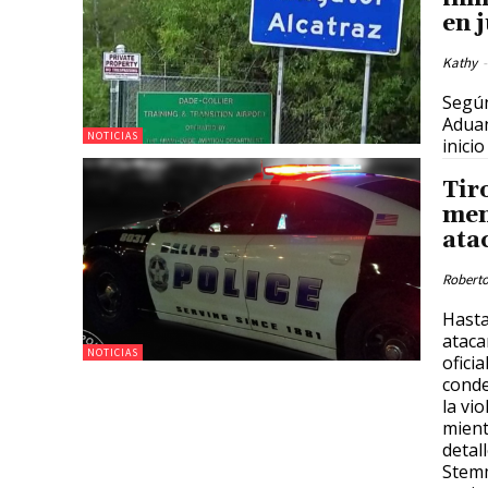
en 
Kathy
-
Según
Aduan
NOTICIAS
inicio
Tir
men
ata
Roberto
Hasta
ataca
NOTICIAS
ofici
conde
la vi
mient
detal
Stem