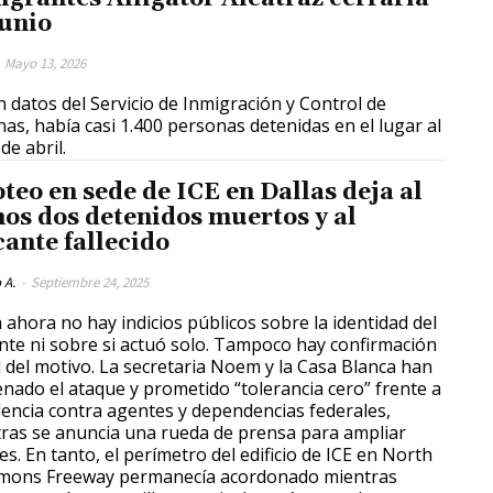
junio
Mayo 13, 2026
 datos del Servicio de Inmigración y Control de
as, había casi 1.400 personas detenidas en el lugar al
 de abril.
oteo en sede de ICE en Dallas deja al
os dos detenidos muertos y al
cante fallecido
 A.
-
Septiembre 24, 2025
 ahora no hay indicios públicos sobre la identidad del
nte ni sobre si actuó solo. Tampoco hay confirmación
al del motivo. La secretaria Noem y la Casa Blanca han
nado el ataque y prometido “tolerancia cero” frente a
olencia contra agentes y dependencias federales,
ras se anuncia una rueda de prensa para ampliar
les. En tanto, el perímetro del edificio de ICE en North
mons Freeway permanecía acordonado mientras