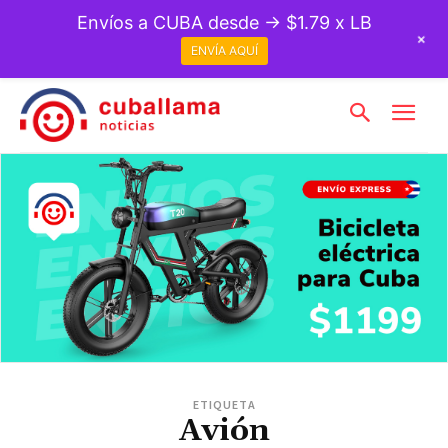
Envíos a CUBA desde → $1.79 x LB
+
ENVÍA AQUÍ
ETIQUETA
Avión