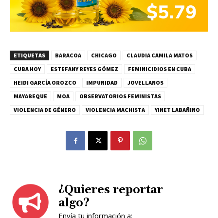
ETIQUETAS
BARACOA
CHICAGO
CLAUDIA CAMILA MATOS
CUBA HOY
ESTEFANY REYES GÓMEZ
FEMINICIDIOS EN CUBA
HEIDI GARCÍA OROZCO
IMPUNIDAD
JOVELLANOS
MAYABEQUE
MOA
OBSERVATORIOS FEMINISTAS
VIOLENCIA DE GÉNERO
VIOLENCIA MACHISTA
YINET LABAÑINO
¿Quieres reportar
algo?
Envía tu información a: