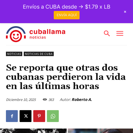
Envíos a CUBA desde → $1.79 x LB
+
ENVÍA AQUÍ
NOTICIAS
NOTICIAS DE CUBA
Se reporta que otras dos
cubanas perdieron la vida
en las últimas horas
Autor:
Roberto A.
Diciembre 10, 2025
363