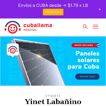
Envíos a CUBA desde → $1.79 x LB
+
ENVÍA AQUÍ
ETIQUETA
Yinet Labañino