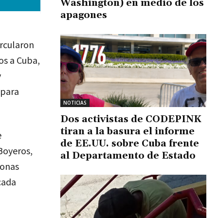
Washington) en medio de los
apagones
ircularon
os a Cuba,
y
 para
NOTICIAS
Dos activistas de CODEPINK
tiran a la basura el informe
e
de EE.UU. sobre Cuba frente
Boyeros,
al Departamento de Estado
onas
cada