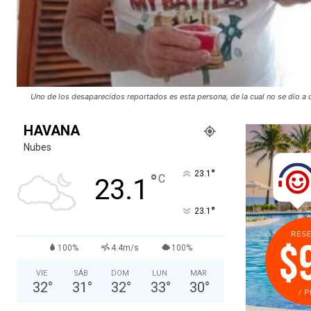
Uno de los desaparecidos reportados es esta persona, de la cual no se dio a
HAVANA
Nubes
°
23.1
°
C
23.1
°
23.1
100%
4.4m/s
100%
VIE
SÁB
DOM
LUN
MAR
32
°
31
°
32
°
33
°
30
°