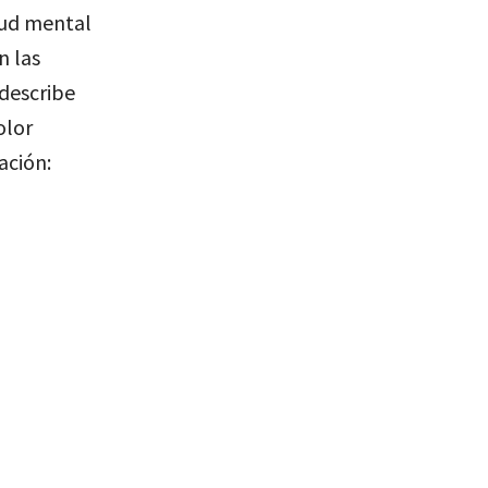
lud mental
n las
 describe
olor
ación: