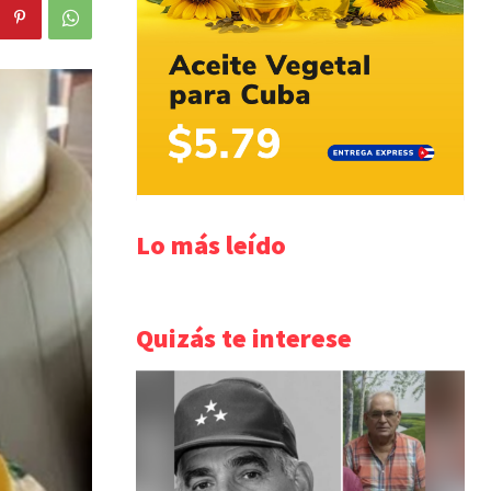
Lo más leído
Quizás te interese