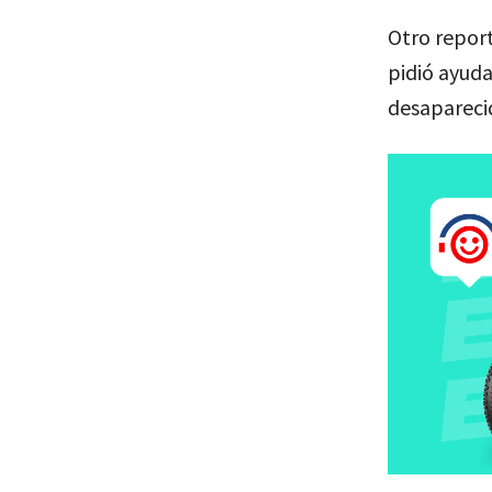
Otro repor
pidió ayuda
desaparecid