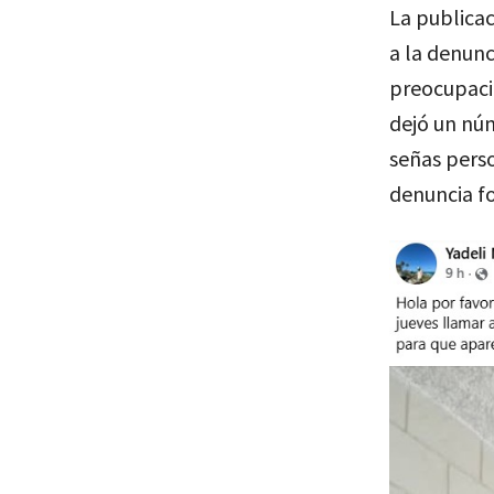
La publicac
a la denunc
preocupació
dejó un nú
señas perso
denuncia fo