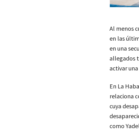
Al menos cu
en las últi
en una secu
allegados 
activar una
En La Haban
relaciona 
cuya desap
desaparecid
como Yadel