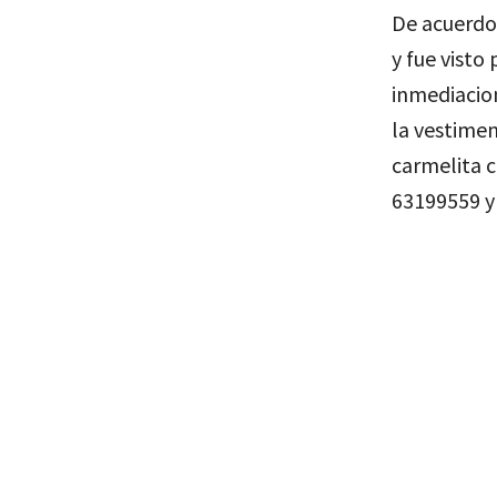
De acuerdo
y fue visto
inmediacion
la vestime
carmelita c
63199559 y