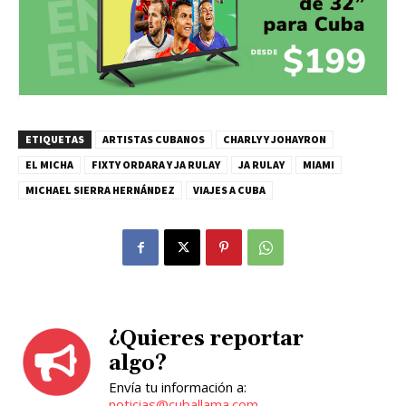
ETIQUETAS
ARTISTAS CUBANOS
CHARLY Y JOHAYRON
EL MICHA
FIXTY ORDARA Y JA RULAY
JA RULAY
MIAMI
MICHAEL SIERRA HERNÁNDEZ
VIAJES A CUBA
¿Quieres reportar
algo?
Envía tu información a:
noticias@cuballama.com