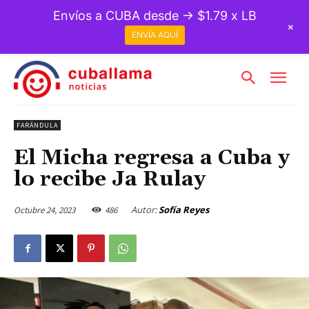
Envíos a CUBA desde → $1.79 x LB
+
ENVÍA AQUÍ
FARÁNDULA
El Micha regresa a Cuba y
lo recibe Ja Rulay
Autor:
Sofía Reyes
Octubre 24, 2023
486