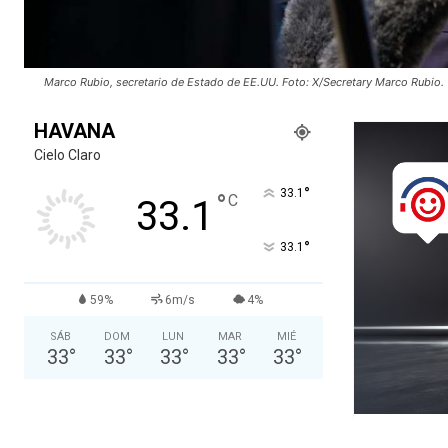
Marco Rubio, secretario de Estado de EE.UU. Foto: X/Secretary Marco Rubio.
HAVANA
Cielo Claro
°
33.1
°
C
33.1
°
33.1
59%
6m/s
4%
SÁB
DOM
LUN
MAR
MIÉ
33
°
33
°
33
°
33
°
33
°