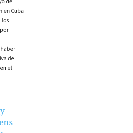
yo de
ón en Cuba
 los
“por
a
 haber
iva de
en el
e
by
tens