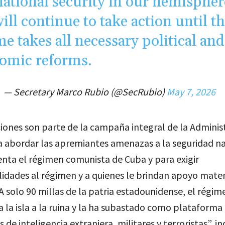
national security in our hemispher
ill continue to take action until t
e takes all necessary political and
omic reforms.
— Secretary Marco Rubio (@SecRubio)
May 7, 2026
iones son parte de la campaña integral de la Adminis
 abordar las apremiantes amenazas a la seguridad na
nta el régimen comunista de Cuba y para exigir
idades al régimen y a quienes le brindan apoyo mater
 A solo 90 millas de la patria estadounidense, el régi
a la isla a la ruina y la ha subastado como plataforma
de inteligencia extranjera, militares y terroristas”, in