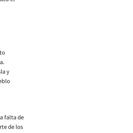
to
a.
la y
eblo
a falta de
rte de los