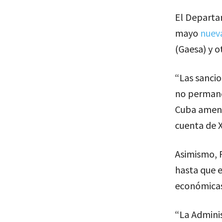
El Departa
mayo
nuev
(Gaesa) y 
“Las sanci
no permane
Cuba amenaz
cuenta de X
Asimismo, 
hasta que e
económicas
“La Admini