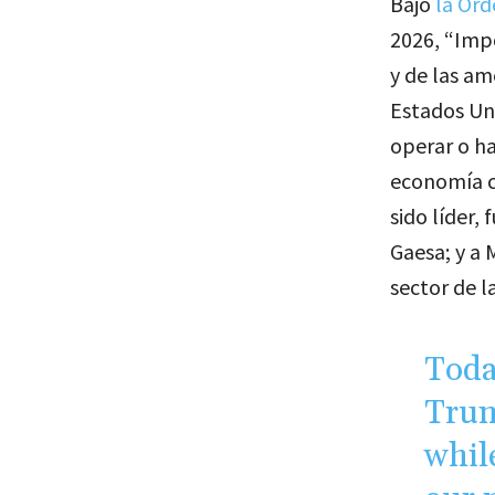
Bajo
la Ord
2026, “Impo
y de las am
Estados Un
operar o ha
economía cu
sido líder,
Gaesa; y a
sector de l
Toda
Trum
whil