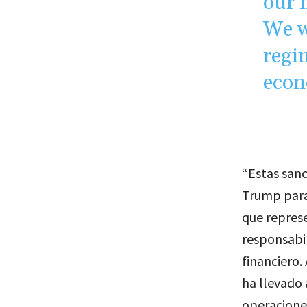
our 
We w
regim
econ
“Estas sanc
Trump para
que represe
responsabil
financiero.
ha llevado 
operaciones 