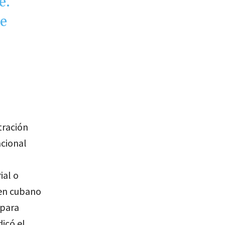
e.
he
tración
cional
ial o
men cubano
 para
dicó el