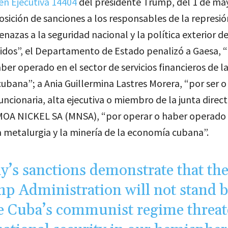
en Ejecutiva 14404
del presidente Trump, del 1 de ma
sición de sanciones a los responsables de la represi
enazas a la seguridad nacional y la política exterior de
idos”, el Departamento de Estado penalizó a Gaesa, 
ber operado en el sector de servicios financieros de l
bana”; a Ania Guillermina Lastres Morera, “por ser o
 funcionaria, alta ejecutiva o miembro de la junta direct
 MOA NICKEL SA (MNSA), “por operar o haber operado 
a metalurgia y la minería de la economía cubana”.
y’s sanctions demonstrate that th
p Administration will not stand 
e Cuba’s communist regime threa