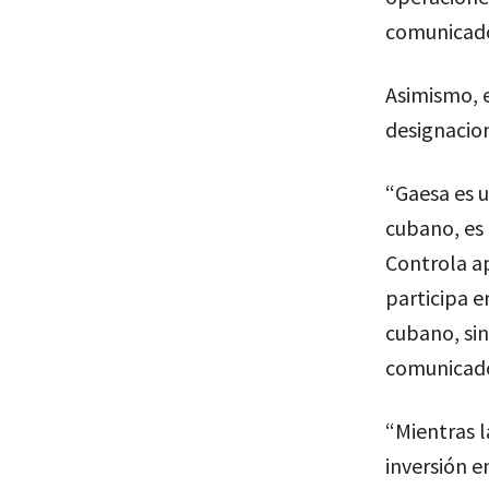
comunicad
Asimismo, 
designacion
“Gaesa es 
cubano, es 
Controla a
participa e
cubano, sin
comunicado
“Mientras l
inversión e