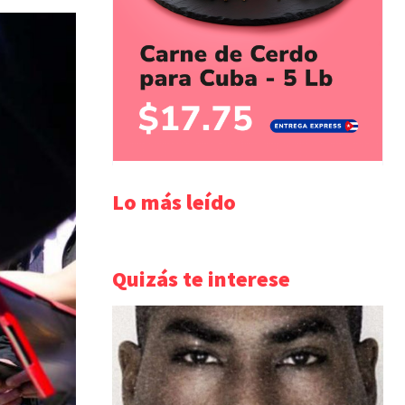
Lo más leído
Quizás te interese