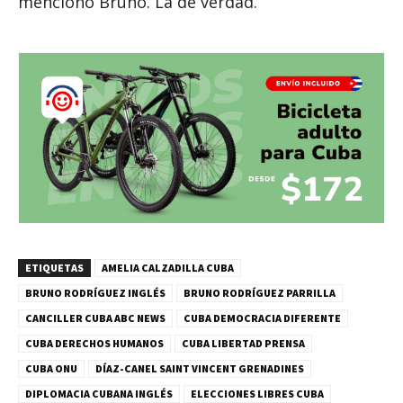
mencionó Bruno. La de verdad.
ETIQUETAS
AMELIA CALZADILLA CUBA
BRUNO RODRÍGUEZ INGLÉS
BRUNO RODRÍGUEZ PARRILLA
CANCILLER CUBA ABC NEWS
CUBA DEMOCRACIA DIFERENTE
CUBA DERECHOS HUMANOS
CUBA LIBERTAD PRENSA
CUBA ONU
DÍAZ-CANEL SAINT VINCENT GRENADINES
DIPLOMACIA CUBANA INGLÉS
ELECCIONES LIBRES CUBA