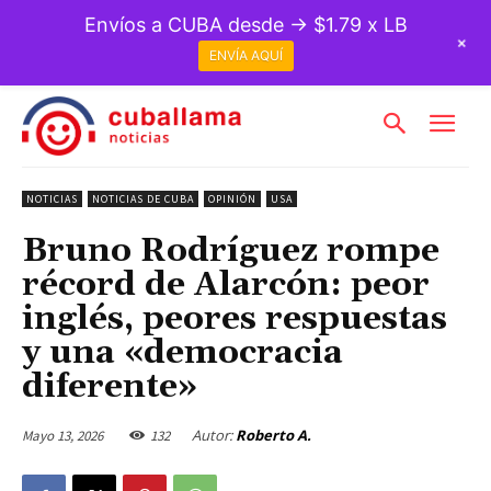
Envíos a CUBA desde → $1.79 x LB
+
ENVÍA AQUÍ
NOTICIAS
NOTICIAS DE CUBA
OPINIÓN
USA
Bruno Rodríguez rompe
récord de Alarcón: peor
inglés, peores respuestas
y una «democracia
diferente»
Autor:
Roberto A.
Mayo 13, 2026
132