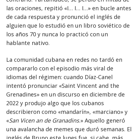
las oraciones, repitió «I… I… I…» en bucle antes
de cada respuesta y pronunció el inglés de
alguien que lo estudió en un libro soviético de
los años 70 y nunca lo practicó con un
hablante nativo.
La comunidad cubana en redes no tardó en
compararlo con el episodio más viral de
idiomas del régimen: cuando Díaz-Canel
intentó pronunciar «Saint Vincent and the
Grenadines» en un discurso en diciembre de
2022 y produjo algo que los cubanos
describieron como «mandarín», «marciano» y
«
San Vicen an de Granadins
.» Aquello generó
una avalancha de memes que duró semanas. El
inglés de Bruno este lunes fue, si cabe, más