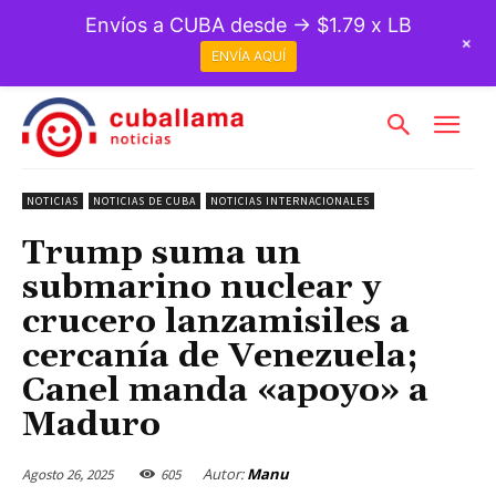
Envíos a CUBA desde → $1.79 x LB
+
ENVÍA AQUÍ
NOTICIAS
NOTICIAS DE CUBA
NOTICIAS INTERNACIONALES
Trump suma un
submarino nuclear y
crucero lanzamisiles a
cercanía de Venezuela;
Canel manda «apoyo» a
Maduro
Autor:
Manu
Agosto 26, 2025
605