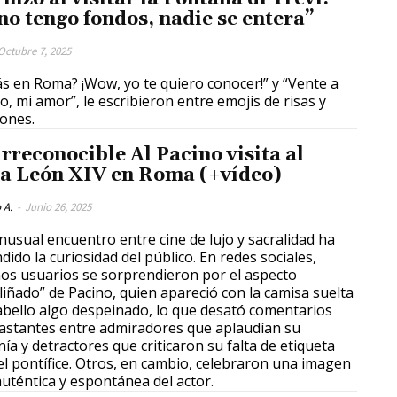
 no tengo fondos, nadie se entera”
Octubre 7, 2025
ás en Roma? ¡Wow, yo te quiero conocer!” y “Vente a
o, mi amor”, le escribieron entre emojis de risas y
ones.
irreconocible Al Pacino visita al
a León XIV en Roma (+vídeo)
 A.
-
Junio 26, 2025
inusual encuentro entre cine de lujo y sacralidad ha
dido la curiosidad del público. En redes sociales,
os usuarios se sorprendieron por el aspecto
liñado” de Pacino, quien apareció con la camisa suelta
cabello algo despeinado, lo que desató comentarios
astantes entre admiradores que aplaudían su
nía y detractores que criticaron su falta de etiqueta
el pontífice. Otros, en cambio, celebraron una imagen
uténtica y espontánea del actor.