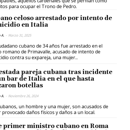
apables, aquellos cardenales que se perfilan como
itos para ocupar el Trono de Pedro.
ano celoso arrestado por intento de
icidio en Italia
 A.
-
Marzo 31, 2025
udadano cubano de 34 años fue arrestado en el
o romano de Primavalle, acusado de intento de
idio contra su expareja, una mujer...
estada pareja cubana tras incidente
n bar de Italia en el que hasta
zaron botellas
 A.
-
Noviembre 26, 2024
ubanos, un hombre y una mujer, son acusados de
 provocado daños físicos y daños a un local.
e primer ministro cubano en Roma