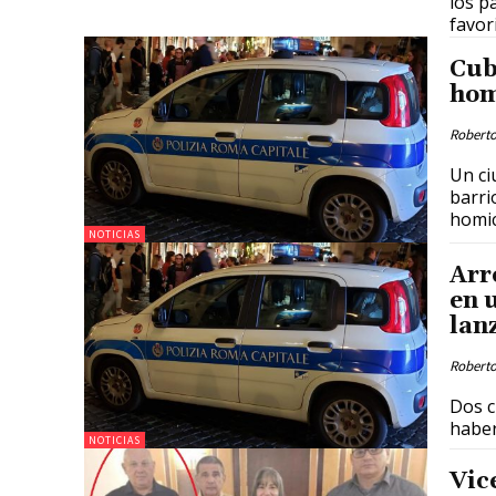
los p
favor
Cub
hom
Roberto
Un ci
barri
homic
NOTICIAS
Arr
en u
lan
Roberto
Dos c
haber
NOTICIAS
Vic