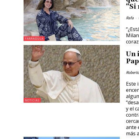
“Si
Rafa
-
“¿Est
Milan
FARÁNDULA
coraz
Un 
Pap
Roberto
Este 
encen
algun
NOTICIAS
“desa
y el 
contr
cerca
ante 
más a