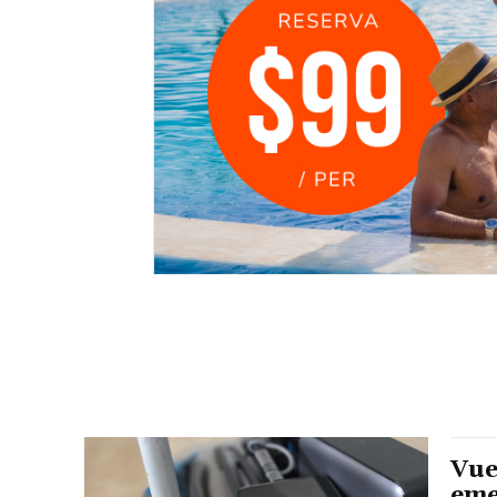
Vue
eme