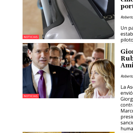
por
Roberto
Un pa
estab
NOTICIAS
pilot
Gio
Rub
Ami
Roberto
La As
envió
NOTICIAS
Giorg
contr
Marco
presi
sanci
huma