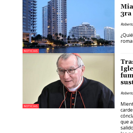
Mia
3ra
Roberto
¿Quié
roman
NOTICIAS
Tra
Igl
fum
sus
Roberto
Mient
NOTICIAS
carde
cóncl
que a
salid