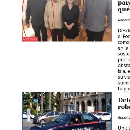
par
qué
Roberto
Desde
el Fo
NOTICIAS
como 
en la
soste
práct
obsta
isla,
su vi
sumin
hogar
Det
rob
Roberto
Un ci