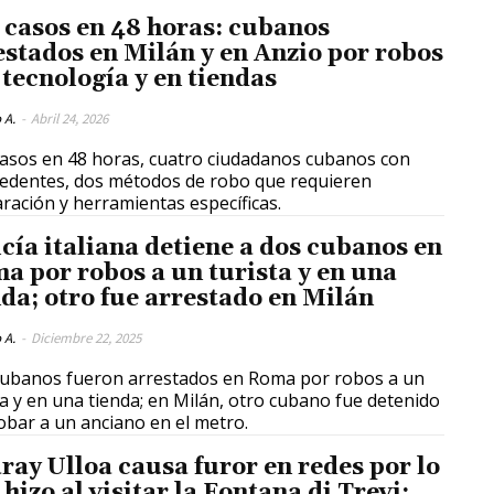
 casos en 48 horas: cubanos
estados en Milán y en Anzio por robos
 tecnología y en tiendas
 A.
-
Abril 24, 2026
asos en 48 horas, cuatro ciudadanos cubanos con
edentes, dos métodos de robo que requieren
ración y herramientas específicas.
icía italiana detiene a dos cubanos en
a por robos a un turista y en una
nda; otro fue arrestado en Milán
 A.
-
Diciembre 22, 2025
ubanos fueron arrestados en Roma por robos a un
ta y en una tienda; en Milán, otro cubano fue detenido
obar a un anciano en el metro.
ray Ulloa causa furor en redes por lo
hizo al visitar la Fontana di Trevi: