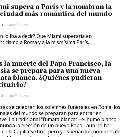
mi supera a París y la nombran la
 ciudad más romántica del mundo
 A.
-
Abril 27, 2025
n lo iba a decir? Que Miami superaría en
ticismo a Roma y a la mismísima París.
s la muerte del Papa Francisco, la
esia se prepara para una nueva
ata blanca. ¿Quiénes pudieran
tituirlo?
 A.
-
Abril 21, 2025
ras se celebran los solemnes funerales en Roma, los
nales del mundo se preparan para entrar en
ave. La tradicional “fumata blanca” –el humo blanco
nuncia la elección de un nuevo Papa– aún no ha
o de la Capilla Sixtina, pero ya suenan los nombres de