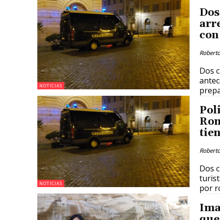
Dos
arr
con
Roberto
Dos c
antec
NOTICIAS
prepa
Pol
Rom
tie
Roberto
Dos c
turis
NOTICIAS
por r
Ima
que 