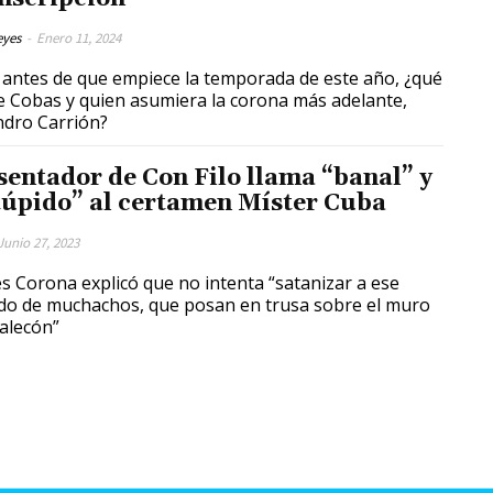
eyes
-
Enero 11, 2024
 antes de que empiece la temporada de este año, ¿qué
e Cobas y quien asumiera la corona más adelante,
ndro Carrión?
sentador de Con Filo llama “banal” y
túpido” al certamen Míster Cuba
Junio 27, 2023
s Corona explicó que no intenta “satanizar a ese
o de muchachos, que posan en trusa sobre el muro
alecón”