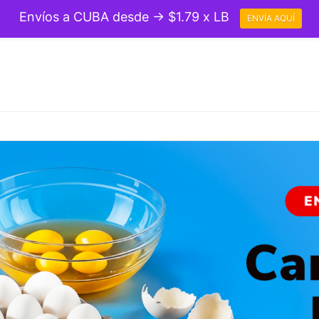
Envíos a CUBA desde → $1.79 x LB
ENVÍA AQUÍ