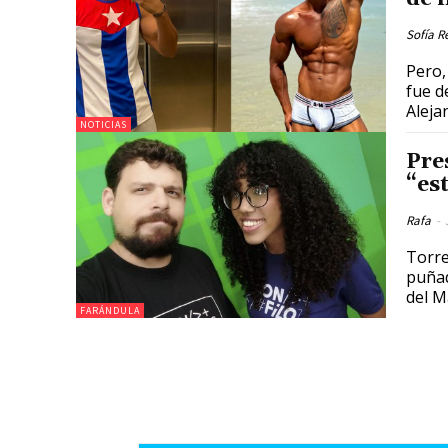
Sofía R
Pero,
fue d
Aleja
NOTICIAS
Pre
“es
Rafa
-
Torre
puñad
del M
FARÁNDULA