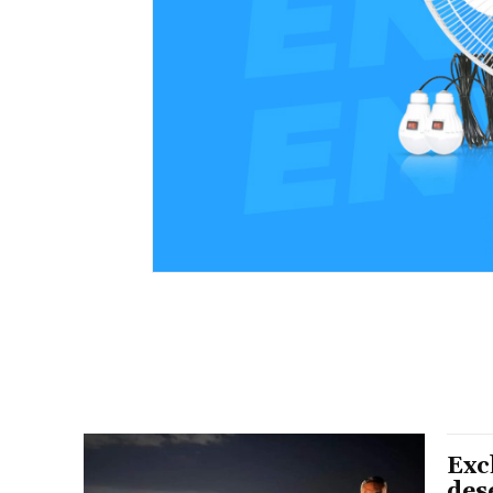
Exc
des