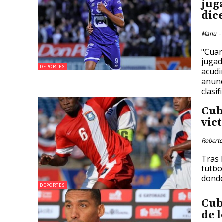
jug
dic
Manu
-
"Cuan
jugad
DEPORTES
acudi
anunc
clasif
Cub
vic
Roberto
Tras 
fútbol,
donde,
DEPORTES
Cub
de 