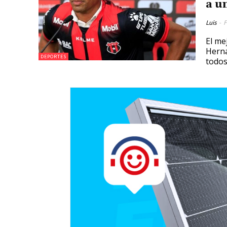
a u
Luis
-
F
El me
Herná
DEPORTES
todos