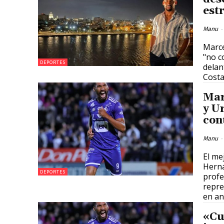
estr
Manu
-
Marce
"no c
DEPORTES
delan
Costa
Mar
y U
con
Manu
-
El me
Herná
DEPORTES
profe
repre
en an
«Cu