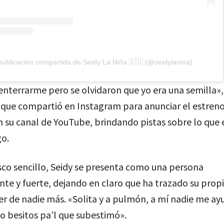
ublicación compartida de Seidy La Niña 🇨🇺 (@seidylanina)
enterrarme pero se olvidaron que yo era una semilla», 
que compartió en Instagram para anunciar el estreno
n su canal de YouTube, brindando pistas sobre lo que
go.
sco sencillo, Seidy se presenta como una persona
te y fuerte, dejando en claro que ha trazado su prop
r de nadie más. «Solita y a pulmón, a mí nadie me ay
o besitos pa’l que subestimó».