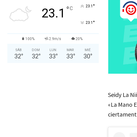
°
23.1
°
C
23.1
°
23.1
100%
2.9m/s
20%
SÁB
DOM
LUN
MAR
MIÉ
32
°
32
°
33
°
33
°
30
°
Seidy La Ni
«La Mano En
ciertament