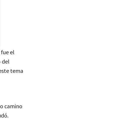
fue el
 del
 este tema
io camino
udó.