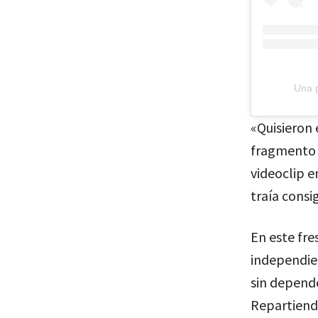
Una p
«Quisieron 
fragmento 
videoclip e
traía consi
En este fre
independien
sin depende
Repartiend