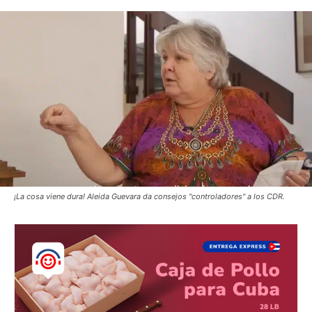
¡La cosa viene dura! Aleida Guevara da consejos "controladores" a los CDR.