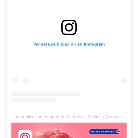
Ver esta publicación en Instagram
U
na publicación compartida de Mawell Musico (@mawell_official1)