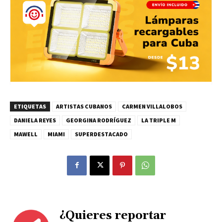
ETIQUETAS
ARTISTAS CUBANOS
CARMEN VILLALOBOS
DANIELA REYES
GEORGINA RODRÍGUEZ
LA TRIPLE M
MAWELL
MIAMI
SUPERDESTACADO
¿Quieres reportar