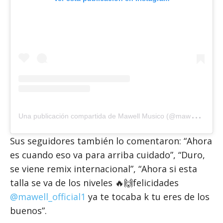
U
na publicación compartida de Mawell Musico (@mawell_official1)
Sus seguidores también lo comentaron: “Ahora
es cuando eso va para arriba cuidado”, “Duro,
se viene remix internacional”, “Ahora si esta
talla se va de los niveles 🔥🙌felicidades
@mawell_official1
ya te tocaba k tu eres de los
buenos”.