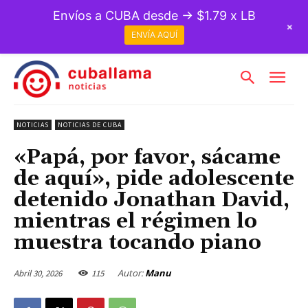
Envíos a CUBA desde → $1.79 x LB
+
ENVÍA AQUÍ
NOTICIAS
NOTICIAS DE CUBA
«Papá, por favor, sácame
de aquí», pide adolescente
detenido Jonathan David,
mientras el régimen lo
muestra tocando piano
Autor:
Manu
Abril 30, 2026
115