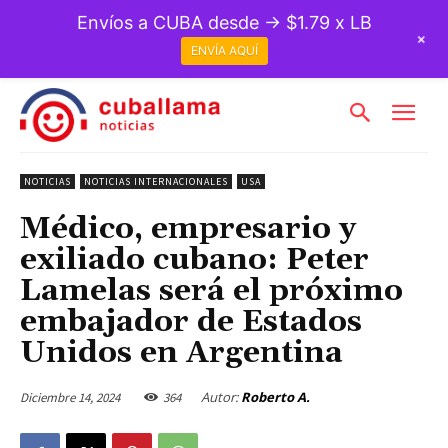
Envíos a CUBA desde → $1.79 x LB
+
ENVÍA AQUÍ
NOTICIAS
NOTICIAS INTERNACIONALES
USA
Médico, empresario y
exiliado cubano: Peter
Lamelas será el próximo
embajador de Estados
Unidos en Argentina
Autor:
Roberto A.
Diciembre 14, 2024
364