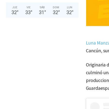
JUE
VIE
SÁB
DOM
LUN
32
°
33
°
31
°
32
°
32
°
Luna Manz
Cancún, sum
Originaria 
culminó una
produccione
Guardaespa