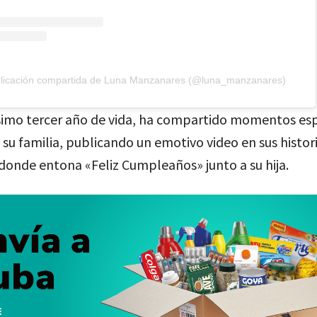
licación compartida de Luna Manzanares (@luna_manzanares)
ésimo tercer año de vida, ha compartido momentos esp
su familia, publicando un emotivo video en sus histor
donde entona «Feliz Cumpleaños» junto a su hija.