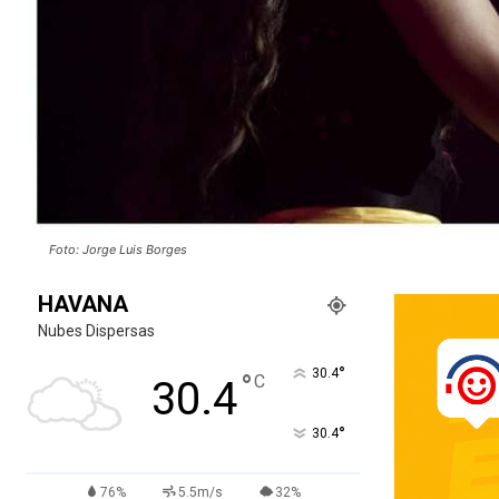
Foto: Jorge Luis Borges
HAVANA
Nubes Dispersas
°
30.4
°
C
30.4
°
30.4
76%
5.5m/s
32%