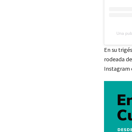
Una pub
En su trig
rodeada de 
Instagram 