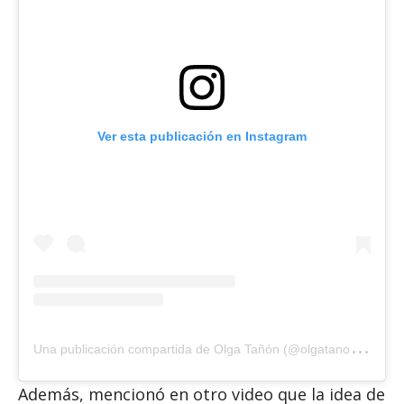
Ver esta publicación en Instagram
U
na publicación compartida de Olga Tañón (@olgatanonofficial)
Además, mencionó en otro video que la idea de