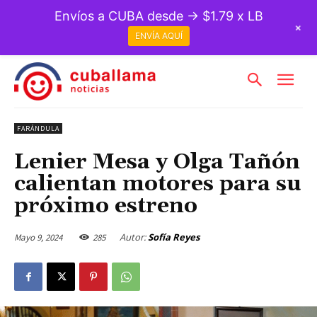
Envíos a CUBA desde → $1.79 x LB
+
ENVÍA AQUÍ
FARÁNDULA
Lenier Mesa y Olga Tañón
calientan motores para su
próximo estreno
Autor:
Sofía Reyes
Mayo 9, 2024
285