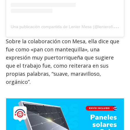
U
na publicación compartida de Lenier Mesa (@lenieroficial)
Sobre la colaboración con Mesa, ella dice que
fue como «pan con mantequilla», una
expresión muy puertorriqueña que sugiere
que el trabajo fue, como reiterara en sus
propias palabras, “suave, maravilloso,
orgánico”.