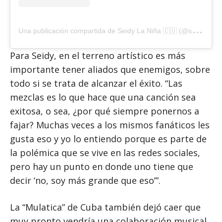
U
na publicación compartida de Seidy La Niña 🇨🇺 (@seidylanina)
Para Seidy, en el terreno artístico es más
importante tener aliados que enemigos, sobre
todo si se trata de alcanzar el éxito. “Las
mezclas es lo que hace que una canción sea
exitosa, o sea, ¿por qué siempre ponernos a
fajar? Muchas veces a los mismos fanáticos les
gusta eso y yo lo entiendo porque es parte de
la polémica que se vive en las redes sociales,
pero hay un punto en donde uno tiene que
decir ‘no, soy más grande que eso’”.
La “Mulatica” de Cuba también dejó caer que
muy pronto vendría una colaboración musical