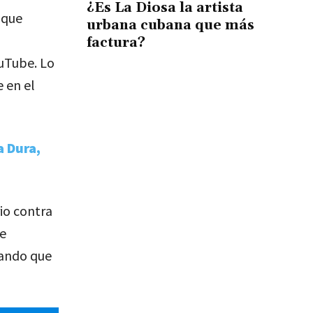
¿Es La Diosa la artista
 que
urbana cubana que más
factura?
uTube. Lo
 en el
a Dura,
io contra
ue
uando que