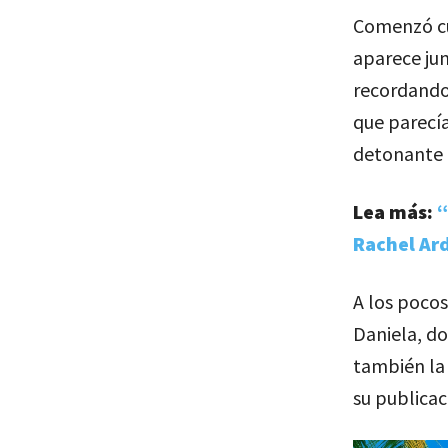
Comenzó cu
aparece ju
recordando
que parecía
detonante d
Lea más:
“
Rachel Ard
A los pocos
Daniela, do
también la 
su publicac