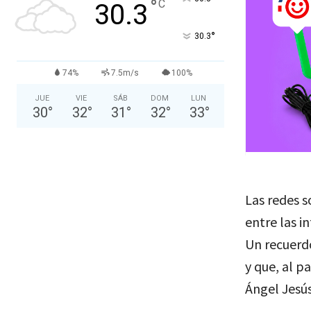
°
C
30.3
°
30.3
74%
7.5m/s
100%
JUE
VIE
SÁB
DOM
LUN
30
°
32
°
31
°
32
°
33
°
Las redes s
entre las i
Un recuerdo
y que, al p
Ángel Jesú