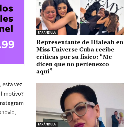
FARÁNDULA
Representante de Hialeah en
Miss Universe Cuba recibe
críticas por su físico: “Me
dicen que no pertenezco
aquí”
, esta vez
El motivo?
 Instagram
xnovio,
FARÁNDULA