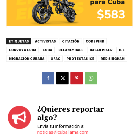
ETIQUETAS
ACTIVISTAS
CITACIÓN
CODEPINK
CONVOY A CUBA
CUBA
DELANEY HALL
HASAN PIKER
ICE
MIGRACIÓN CUBANA
OFAC
PROTESTAS ICE
RED SINGHAM
¿Quieres reportar
algo?
Envía tu información a:
noticias@cuballama.com