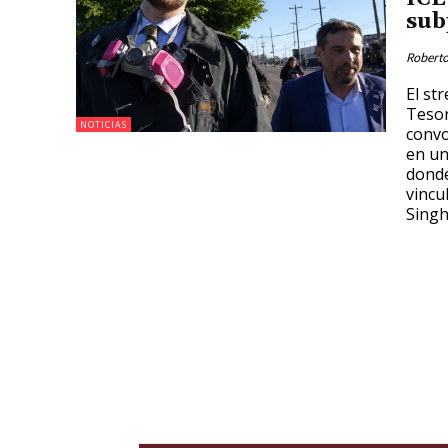
sub
Roberto
El st
Tesor
NOTICIAS
convo
en un
donde
vincu
Sing