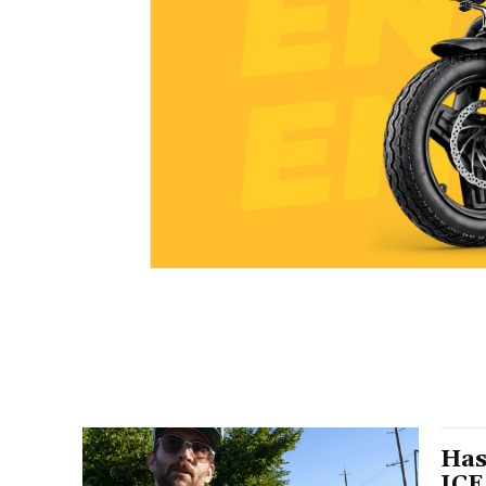
Has
ICE