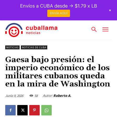
Envíos a CUBA desde → $1.79 x LB
+
ENVÍA AQUÍ
NOTICIAS
NOTICIAS DE CUBA
Gaesa bajo presión: el
imperio económico de los
militares cubanos queda
en la mira de Washington
Autor:
Roberto A.
Junio 9, 2026
58