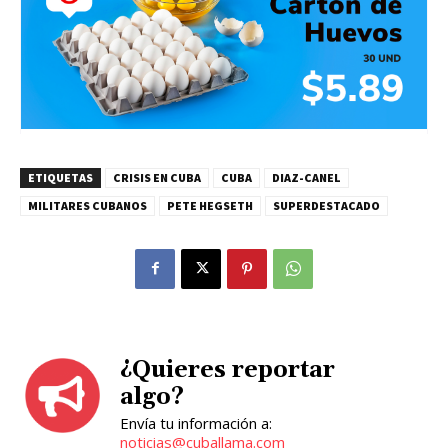
ETIQUETAS
CRISIS EN CUBA
CUBA
DIAZ-CANEL
MILITARES CUBANOS
PETE HEGSETH
SUPERDESTACADO
¿Quieres reportar
algo?
Envía tu información a:
noticias@cuballama.com