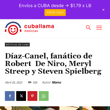
Envíos a CUBA desde → $1.79 x LB
+
ENVÍA AQUÍ
NOTICIAS DE CUBA
Díaz-Canel, fanático de
Robert De Niro, Meryl
Streep y Steven Spielberg
Autor:
Manu
Abril 20, 2022
556