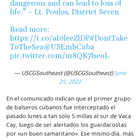
dangerous and can lead to loss of
life.” – Lt. Poulos, District Seven
Read more:
https://t.co/aI0leeZlDP
#DontTake
ToTheSea
@USEmbCuba
pic.twitter.com/m8QK7lseuL
— USCGSoutheast (@USCGSoutheast)
June
29, 2022
En el comunicado indican que el primer grupo
de balseros cubanos fue interceptado el
pasado lunes a tan solo 5 millas al sur de Vaca
Cay, luego de ser alertados los guardacostas
por «un buen samaritano». Ese mismo día, más