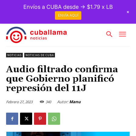
Envíos a CUBA desde → $1.79 x LB
+
ENVÍA AQUÍ
NOTICIAS
NOTICIAS DE CUBA
Audio filtrado confirma
que Gobierno planificó
represión del 11J
Autor:
Manu
Febrero 27, 2023
340