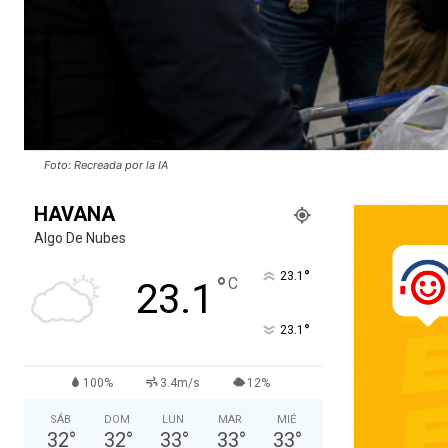
Foto: Recreada por la IA
HAVANA
Algo De Nubes
°
23.1
°
C
23.1
°
23.1
100%
3.4m/s
12%
SÁB
DOM
LUN
MAR
MIÉ
32
°
32
°
33
°
33
°
33
°