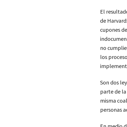
El resulta
de Harvard:
cupones des
indocument
no cumplier
los proceso
implement
Son dos ley
parte de la 
misma coali
personas a
En medio de