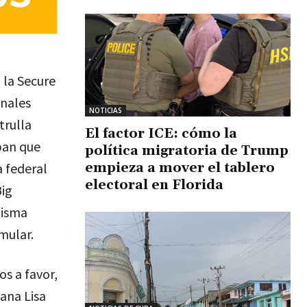
 la Secure
onales
NOTICIAS
trulla
El factor ICE: cómo la
ban que
política migratoria de Trump
empieza a mover el tablero
 federal
electoral en Florida
Big
misma
mular.
s a favor,
ana Lisa