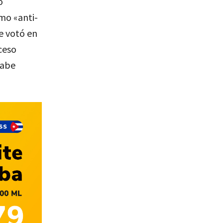
o
omo «anti-
e votó en
ceso
sabe