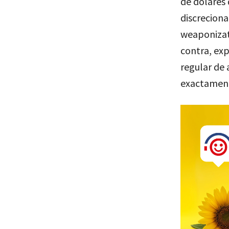
de dólares
discreciona
weaponizat
contra, exp
regular de 
exactament