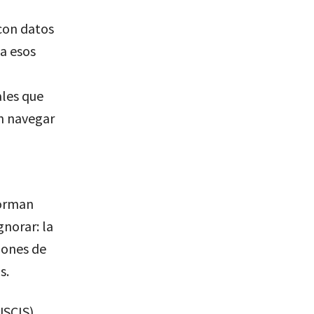
con datos
a esos
ales que
on navegar
forman
gnorar: la
lones de
s.
USCIS)