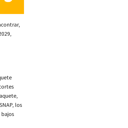
ncontrar,
2029,
quete
cortes
paquete,
 SNAP, los
 bajos