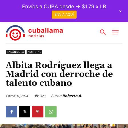
Envíos a CUBA desde → $1.79 x LB
+
ENVÍA AQUÍ
FARÁNDULA
NOTICIAS
Albita Rodríguez llega a
Madrid con derroche de
talento cubano
Autor:
Roberto A.
Enero 31, 2024
320