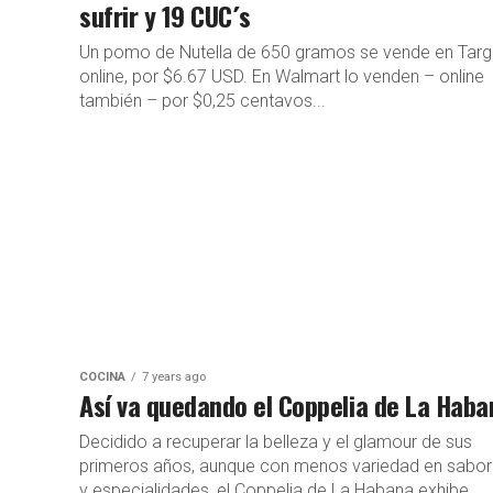
sufrir y 19 CUC´s
Un pomo de Nutella de 650 gramos se vende en Targ
online, por $6.67 USD. En Walmart lo venden – online
también – por $0,25 centavos...
COCINA
7 years ago
Así va quedando el Coppelia de La Haba
Decidido a recuperar la belleza y el glamour de sus
primeros años, aunque con menos variedad en sabo
y especialidades, el Coppelia de La Habana exhibe...