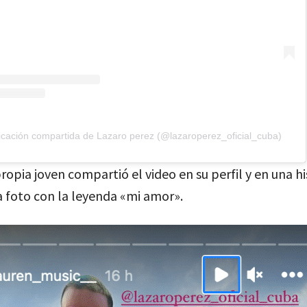
icación compartida de Lazaro perez (@lazaroperez_oficial_cuba)
propia joven compartió el video en su perfil y en una hi
 foto con la leyenda «mi amor».