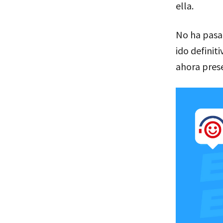
ella.
No ha pasad
ido definit
ahora pres