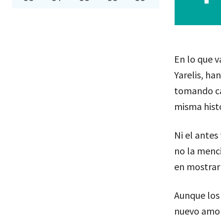
En lo que v
Yarelis, ha
tomando ca
misma hist
Ni el antes
no la menci
en mostrarl
Aunque los 
nuevo amor