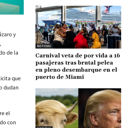
ázaro y
,
NOTICIAS
do de la
Carnival veta de por vida a 16
pasajeras tras brutal pelea
en pleno desembarque en el
puerto de Miami
icita que
no dudan
re el
ido con