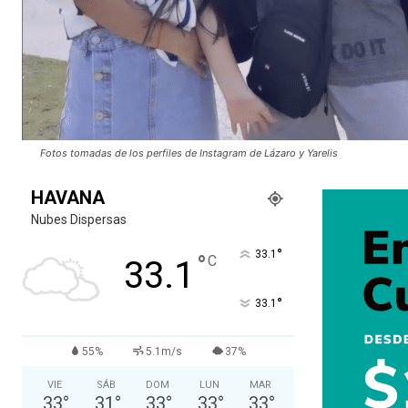
Fotos tomadas de los perfiles de Instagram de Lázaro y Yarelis
HAVANA
Nubes Dispersas
°
33.1
°
C
33.1
°
33.1
55%
5.1m/s
37%
VIE
SÁB
DOM
LUN
MAR
33
°
31
°
33
°
33
°
33
°