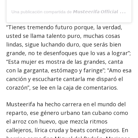
U
na publicación compartida de 𝙈𝙪𝙨𝙩𝙚𝙚𝙧𝙞𝙛𝙖 𝙊𝙛𝙛𝙞𝙘𝙞𝙖𝙡 🎙️🎱 (@musteerifa_)
“Tienes tremendo futuro porque, la verdad,
usted se llama talento puro, muchas cosas
lindas, sigue luchando duro, que serás bien
grande, no te desenfoques que lo vas a lograr”;
“Esta mujer es mostra de las grandes, canta
con la garganta, estómago y faringe”; “Amo esa
canción y escucharte cantarla me disparó el
corazón”, se lee en la caja de comentarios.
Musteerifa ha hecho carrera en el mundo del
reparto, ese género urbano tan cubano como
el arroz con huevo, que mezcla ritmos
callejeros, lírica cruda y beats contagiosos. En